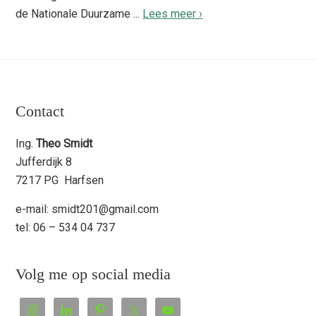
de Nationale Duurzame ...
Lees meer ›
Footer
Contact
Ing.
Theo Smidt
Jufferdijk 8
7217 PG Harfsen
e-mail: smidt201@gmail.com
tel: 06 – 534 04 737
Volg me op social media