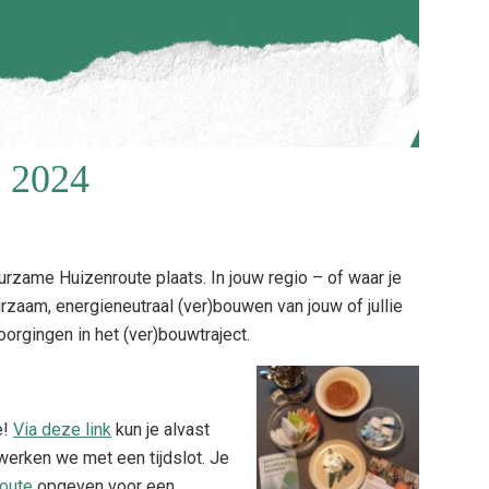
 2024
rzame Huizenroute plaats. In jouw regio – of waar je
urzaam, energieneutraal (ver)bouwen van jouw of jullie
orgingen in het (ver)bouwtraject.
e!
Via deze link
kun je alvast
werken we met een tijdslot. Je
oute
opgeven voor een