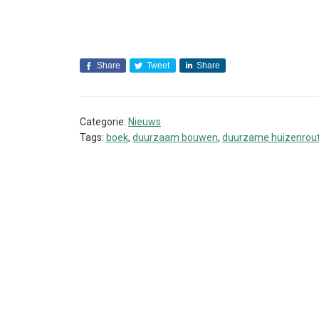
Share
Tweet
Share
Categorie:
Nieuws
Tags:
boek
,
duurzaam bouwen
,
duurzame huizenrou