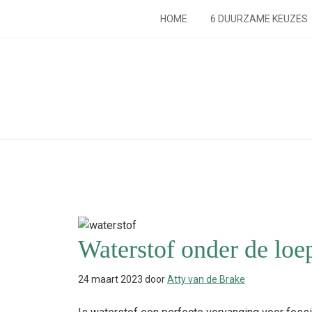
Spring
Door
Spring
Spring
HOME
6 DUURZAME KEUZES
naar
naar
naar
naar
de
de
de
de
hoofdnavigatie
hoofd
eerste
voettekst
inhoud
sidebar
Waterstof onder de loe
24 maart 2023
door
Atty van de Brake