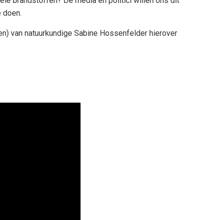
ele brandstoffen? De media en politici willen ons dit
e doen.
en) van natuurkundige Sabine Hossenfelder hierover