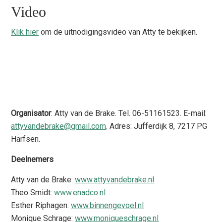
Video
Klik hier
om de uitnodigingsvideo van Atty te bekijken.
Organisator
: Atty van de Brake. Tel. 06-51161523. E-mail:
attyvandebrake@gmail.com
. Adres: Jufferdijk 8, 7217 PG
Harfsen.
Deelnemers
Atty van de Brake:
www.attyvandebrake.nl
Theo Smidt:
www.enadco.nl
Esther Riphagen:
www.binnengevoel.nl
Monique Schrage:
www.moniqueschrage.nl